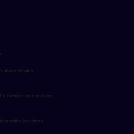
e.
érablement plus
t d’autant plus depuis la
à remettre la victime