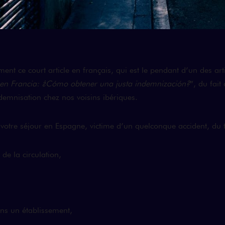
ment ce court article en français, qui est le pendant d’un des art
 en Francia: ¿Cómo obtener una justa indemnización?
”, du fait
demnisation chez nos voisins ibériques.
 votre séjour en Espagne, victime d’un quelconque accident, du t
 de la circulation,
ans un établissement,