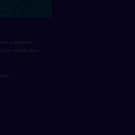
icles précédents :
 d’une modification
ype :