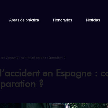
Áreas de práctica
Honorarios
Noticias
t en Espagne : comment obtenir réparation ?
d’accident en Espagne : 
éparation ?