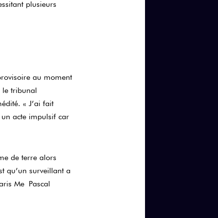
sitant plusieurs
 provisoire au moment
le tribunal
dité. « J’ai fait
 un acte impulsif car
e de terre alors
st qu’un surveillant a
Paris M
e
Pascal