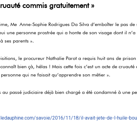
cruauté commis gratuitement »
time, M
e
Anne-Sophie Rodrigues Da Silva d’emboîter le pas de s
ui une personne prostrée qui a honte de son visage dont il n’
à ses parents ».
sitions, le procureur Nathalie Parot a requis huit ans de prison 
connaît bien çà, hélas ! Mais cette fois c’est un acte de cruaut
 personne qui ne faisait qu’apprendre son métier ».
 au passé judiciaire déjà bien chargé a été condamné à une pe
ledauphine.com/savoie/2016/11/18/il-avait-jete-de-l-huile-bou