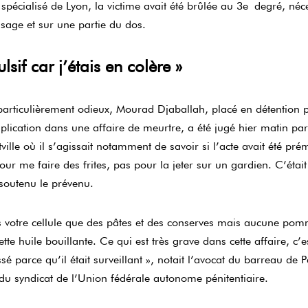
spécialisé de Lyon, la victime avait été brûlée au 3
e
degré, néces
isage et sur une partie du dos.
sif car j’étais en colère »
 particulièrement odieux, Mourad Djaballah, placé en détention
plication dans une affaire de meurtre, a été jugé hier matin par 
ville où il s’agissait notamment de savoir si l’acte avait été prémé
pour me faire des frites, pas pour la jeter sur un gardien. C’était
a soutenu le prévenu.
 votre cellule que des pâtes et des conserves mais aucune pomm
te huile bouillante. Ce qui est très grave dans cette affaire, c’e
sé parce qu’il était surveillant », notait l’avocat du barreau de 
 du syndicat de l’Union fédérale autonome pénitentiaire.