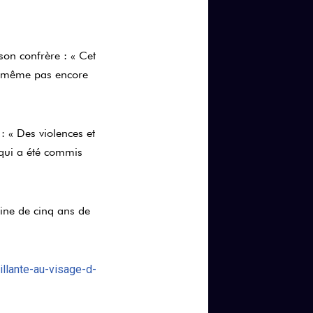
on confrère : « Cet
a même pas encore
: « Des violences et
é qui a été commis
ine de cinq ans de
illante-au-visage-d-